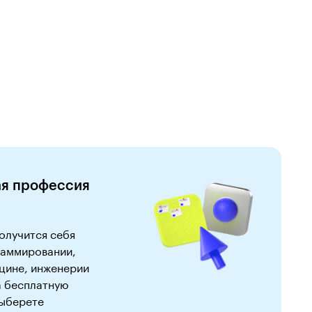
ая профессия
получится себя
граммировании,
ицине, инженерии
а бесплатную
выберете