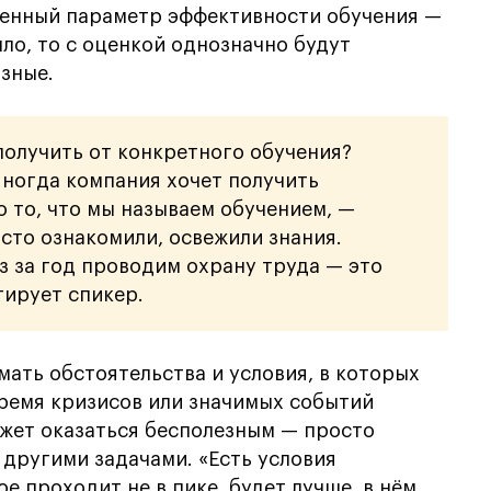
твенный параметр эффективности обучения —
ыло, то с оценкой однозначно будут
азные.
получить от конкретного обучения?
Иногда компания хочет получить
о то, что мы называем обучением, —
сто ознакомили, освежили знания.
з за год проводим охрану труда — это
ирует спикер.
ать обстоятельства и условия, в которых
время кризисов или значимых событий
ожет оказаться бесполезным — просто
 другими задачами. «Есть условия
е проходит не в пике, будет лучше, в нём