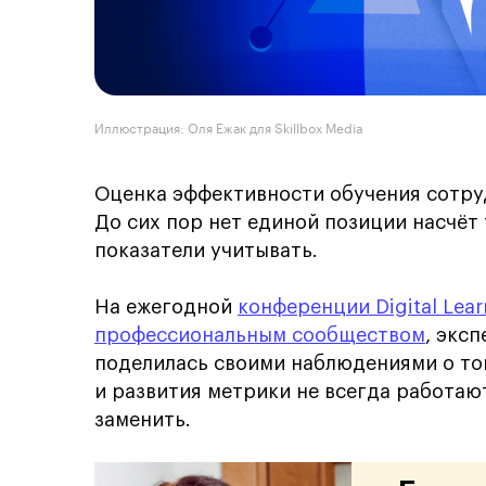
Иллюстрация: Оля Ежак для Skillbox Media
Оценка эффективности обучения сотру
До сих пор нет единой позиции насчёт 
показатели учитывать.
На ежегодной
конференции Digital Lear
профессиональным сообществом
, экс
поделилась своими наблюдениями о то
и развития метрики не всегда работаю
заменить.