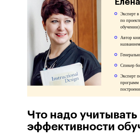
Елена
Эксперт в
по проект
обучении)
Автор кни
названием
Генераль
Спикер бо
Эксперт п
программ 
построени
Что надо учитывать
эффективности обу