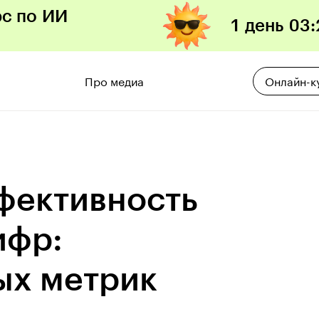
рс по ИИ
1 день
03
:
Про медиа
Онлайн-к
фективность
ифр:
ых метрик