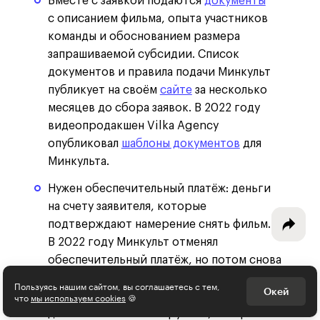
Вместе с заявкой подаются
документы
с описанием фильма, опыта участников
команды и обоснованием размера
запрашиваемой субсидии. Список
Интересное - на почту!
документов и правила подачи Минкульт
публикует на своём
сайте
за несколько
Выберите тему рассылки
месяцев до сбора заявок. В 2022 году
и получите 5 бесплатных курсов:
видеопродакшен Vilka Agency
опубликовал
шаблоны документов
для
Дизайн
Минкульта.
Программирование
Нужен обеспечительный платёж: деньги
на счету заявителя, которые
Разработка игр
подтверждают намерение снять фильм.
В 2022 году Минкульт отменял
Психология, общество
обеспечительный платёж, но потом снова
Менеджмент
вернул. Игровые полнометражные
Пользуясь нашим сайтом, вы соглашаетесь с тем,
Окей
что
мы используем cookies
🍪
фильмы — 1,5 миллиона рублей; игровые
Маркетинг
дебюты — 250 тысяч рублей, неигровые