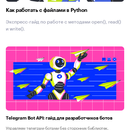
Как работать с файлами в Python
Экспресс-гайд по работе с методами open(), read()
и write().
Telegram Bot API: гайд для разработчиков ботов
Управляем телеграм-ботами без сторонних библиотек.