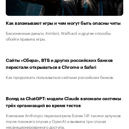
Как взламывают игры и чем могут быть опасны читы
Бесконечные деньги, Aimbot, Wallhack и другие способы
обойти правила игры.
Сайты «Сбера», ВТБ и других российских банков
перестали открываться в Chrome и Safari
Как продолжать пользоваться сайтами российских банков.
Вслед за ChatGPT: модели Claude взломали системы
трёх организаций во время тестов
Компания Anthropic пересмотрела более 141 тысячи запусков
после похожего случая у OpenAI и выявила три случая
несанкционированного доступа.