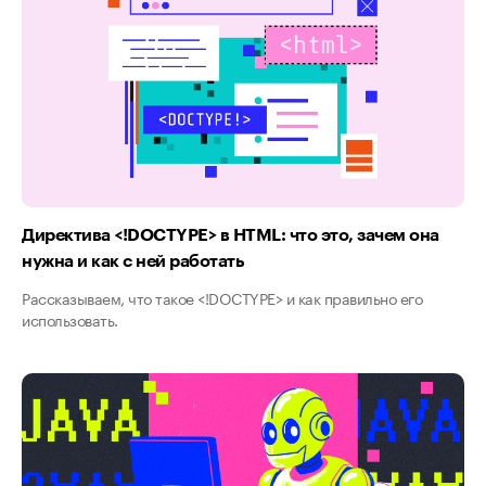
Директива <​!DOCTYPE​> в HTML: что это, зачем она
нужна и как с ней работать
Рассказываем, что такое <​!DOCTYPE​> и как правильно его
использовать.