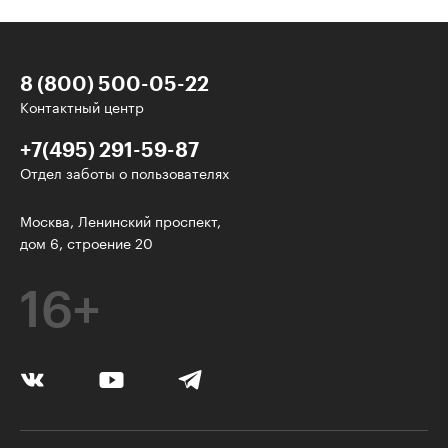
8 (800) 500-05-22
Контактный центр
+7(495) 291-59-87
Отдел заботы о пользователях
У нас есть классные рассылки!
Москва, Ленинский проспект,
дом 6, строение 20
Электронная почта
16+
Подписаться
Я согласен на
обработку персональных данных
Нажимая на кнопку, я соглашаюсь с
правилами пользования