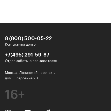
8 (800) 500-05-22
Контактный центр
+7(495) 291-59-87
Отдел заботы о пользователях
Интересное - на почту!
Москва, Ленинский проспект,
дом 6, строение 20
Выберите тему рассылки
и получите 5 бесплатных курсов:
16+
Дизайн
Программирование