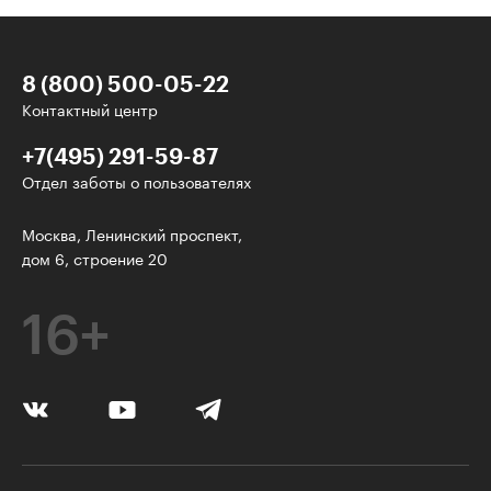
8 (800) 500-05-22
Контактный центр
+7(495) 291-59-87
Отдел заботы о пользователях
Интересное - на почту!
Москва, Ленинский проспект,
дом 6, строение 20
Выберите тему рассылки
и получите 5 бесплатных курсов:
16+
Дизайн
Программирование
Разработка игр