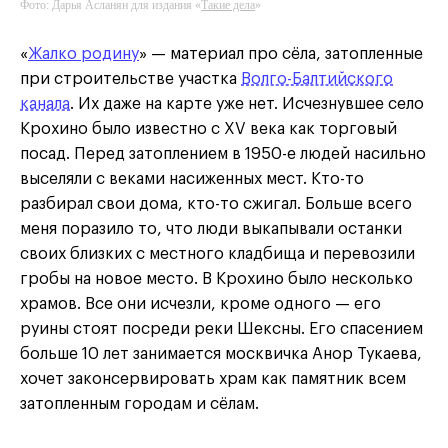
Фото: Дарья Асланян для издания «
Такие дела
»
Такие дела
Такие дела
«
Жалко родину
» — материал про сёла, затопленные
при строительстве участка
Волго-Балтийского
канала
. Их даже на карте уже нет. Исчезнувшее село
Крохино было известно с XV века как торговый
посад. Перед затоплением в 1950-е людей насильно
выселяли с веками насиженных мест. Кто-то
разбирал свои дома, кто-то сжигал. Больше всего
меня поразило то, что люди выкапывали останки
своих близких с местного кладбища и перевозили
гробы на новое место. В Крохино было несколько
храмов. Все они исчезли, кроме одного — его
руины стоят посреди реки Шексны. Его спасением
больше 10 лет занимается москвичка Анор Тукаева,
хочет законсервировать храм как памятник всем
затопленным городам и сёлам.