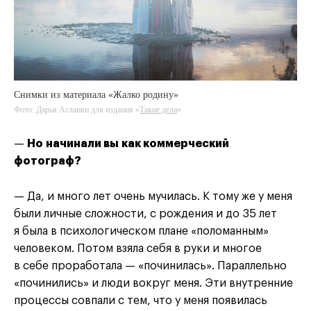
Снимки из материала «Жалко родину»
Фото: Дарья Асланян для издания «
Такие дела
Такие дела
Такие дела
»
—
Но начинали вы как коммерческий
фотограф?
— Да, и много лет очень мучилась. К тому же у меня
были личные сложности, с рождения и до 35 лет
я была в психологическом плане «поломанным»
человеком. Потом взяла себя в руки и многое
в себе проработала — «починилась». Параллельно
«починились» и люди вокруг меня. Эти внутренние
процессы совпали с тем, что у меня появилась