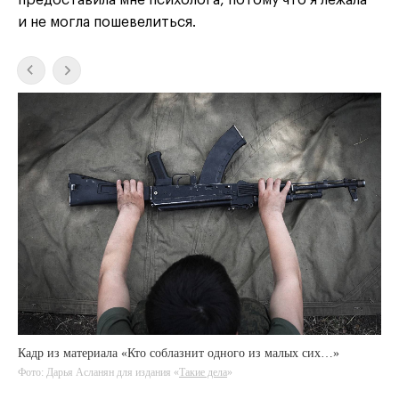
и не могла пошевелиться.
Кадр из материала «Кто соблазнит одного из малых сих…»
Фото: Дарья Асланян для издания «
Такие дела
Такие дела
Такие дела
»