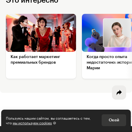
Это интересно
Интересное - на почту!
Выберите тему рассылки
и получите 5 бесплатных курсов:
Как работает маркетинг
Когда просто опыта
премиальных брендов
недостаточно: истори
Дизайн
Марии
Программирование
Разработка игр
Психология, общество
Менеджмент
Пользуясь нашим сайтом, вы соглашаетесь с тем,
Окей
что
мы используем cookies
🍪
Маркетинг