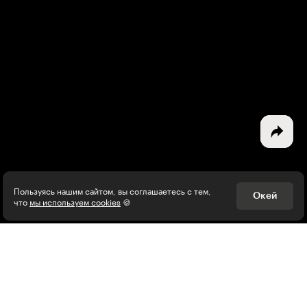
Выберите тему рассылки
и получите 5 бесплатных курсов:
Дизайн
Программирование
Разработка игр
Психология, общество
Менеджмент
Пользуясь нашим сайтом, вы соглашаетесь с тем,
Окей
что
мы используем cookies
🍪
Маркетинг
Электронная почта
Подписаться