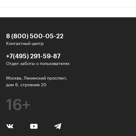
8 (800) 500-05-22
Контактный центр
+7(495) 291-59-87
Отдел заботы о пользователях
Интересное - на почту!
Москва, Ленинский проспект,
дом 6, строение 20
Выберите тему рассылки
и получите 5 бесплатных курсов:
16+
Дизайн
Программирование