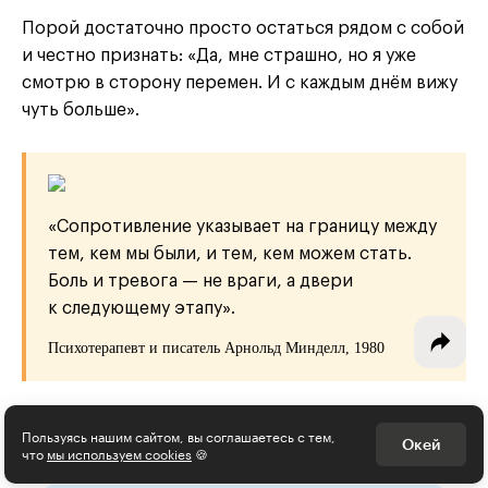
Порой достаточно просто остаться рядом с собой
и честно признать: «Да, мне страшно, но я уже
смотрю в сторону перемен. И с каждым днём вижу
Интересное - на почту!
чуть больше».
Выберите тему рассылки
и получите 5 бесплатных курсов:
«Сопротивление указывает на границу между
Дизайн
тем, кем мы были, и тем, кем можем стать.
Боль и тревога — не враги, а двери
Программирование
к следующему этапу».
Разработка игр
Психотерапевт и писатель Арнольд Минделл, 1980
Психология, общество
Менеджмент
Пользуясь нашим сайтом, вы соглашаетесь с тем,
Окей
что
мы используем cookies
🍪
Маркетинг