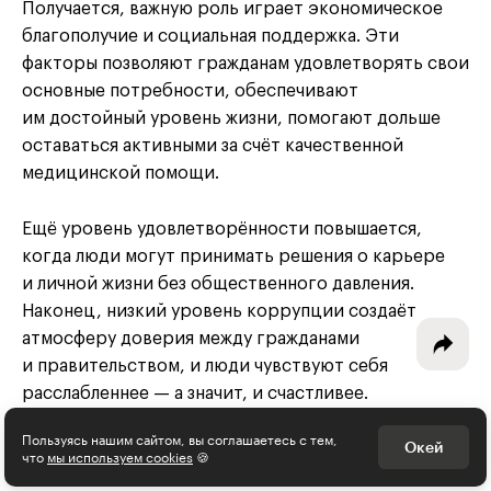
Получается, важную роль играет экономическое
благополучие и социальная поддержка. Эти
факторы позволяют гражданам удовлетворять свои
основные потребности, обеспечивают
Интересное - на почту!
им достойный уровень жизни, помогают дольше
Выберите тему рассылки
оставаться активными за счёт качественной
медицинской помощи.
и получите 5 бесплатных курсов:
Ещё уровень удовлетворённости повышается,
Дизайн
когда люди могут принимать решения о карьере
и личной жизни без общественного давления.
Программирование
Наконец, низкий уровень коррупции создаёт
Разработка игр
атмосферу доверия между гражданами
и правительством, и люди чувствуют себя
Психология, общество
расслабленнее — а значит, и счастливее.
Менеджмент
Пользуясь нашим сайтом, вы соглашаетесь с тем,
Окей
что
мы используем cookies
🍪
Как стать счастливее
Маркетинг