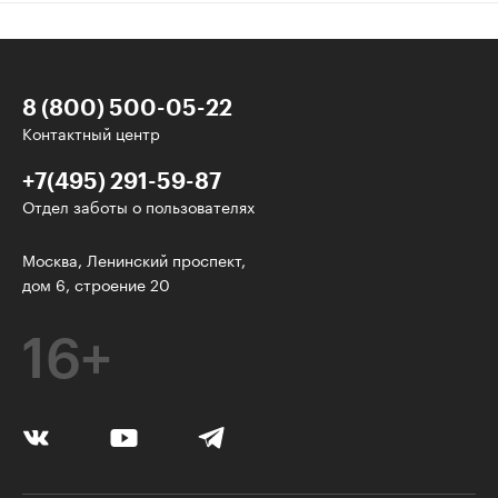
8 (800) 500-05-22
Контактный центр
+7(495) 291-59-87
Отдел заботы о пользователях
Интересное - на почту!
Москва, Ленинский проспект,
дом 6, строение 20
Выберите тему рассылки
и получите 5 бесплатных курсов:
16+
Дизайн
Программирование
Разработка игр