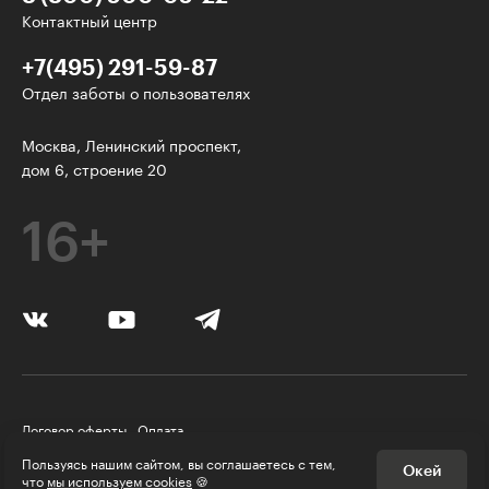
Контактный центр
+7(495) 291-59-87
Отдел заботы о пользователях
Интересное - на почту!
Москва, Ленинский проспект,
дом 6, строение 20
Выберите тему рассылки
и получите 5 бесплатных курсов:
16+
Дизайн
Программирование
Разработка игр
Психология, общество
Договор оферты
Оплата
Менеджмент
Правила пользования Платформой
Пользуясь нашим сайтом, вы соглашаетесь с тем,
Окей
Политика конфиденциальности
© Skillbox, 2026
что
мы используем cookies
🍪