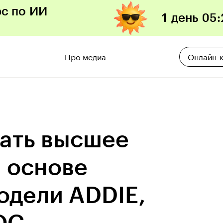
рс по ИИ
1 день
05
:
Про медиа
Онлайн-
вать высшее
 основе
одели ADDIE,