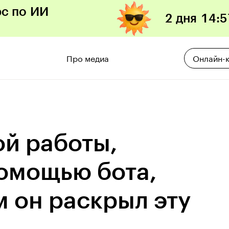
рс по ИИ
2 дня
14
:
5
Про медиа
Онлайн-
й работы,
омощью бота,
м он раскрыл эту