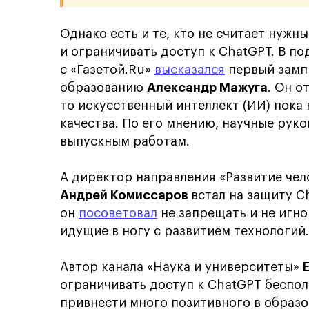
Однако есть и те, кто не считает нуж
и ограничивать доступ к ChatGPT. В п
с «Газетой.Ru»
высказался
первый замп
образованию
Александр Мажуга
. Он о
то искусственный интеллект (ИИ) пока
качества. По его мнению, научные рук
выпускным работам.
А директор направления «Развитие чел
Андрей Комиссаров
встал на защиту C
он
посоветовал
не запрещать и не игно
идущие в ногу с развитием технологий.
Автор канала «Наука и университеты»
ограничивать доступ к ChatGPT беспол
привнести много позитивного в образо