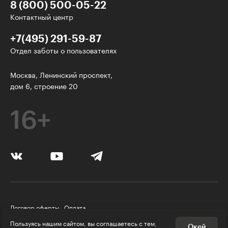
8 (800) 500-05-22
Контактный центр
+7(495) 291-59-87
Отдел заботы о пользователях
Интересное - на почту!
Москва, Ленинский проспект,
дом 6, строение 20
Выберите тему рассылки
и получите 5 бесплатных курсов:
16+
Дизайн
Программирование
Разработка игр
Психология, общество
Договор оферты
Оплата
Менеджмент
Правила пользования Платформой
Пользуясь нашим сайтом, вы соглашаетесь с тем,
Окей