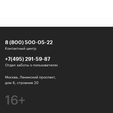
8 (800) 500-05-22
Контактный центр
+7(495) 291-59-87
Отдел заботы о пользователях
Интересное - на почту!
Москва, Ленинский проспект,
дом 6, строение 20
Выберите тему рассылки
и получите 5 бесплатных курсов:
16+
Дизайн