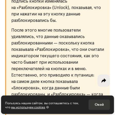
подпись кнопки изменялась
на «Разблокировка» (Unlock), показывая, что
при нажатии на эту кнопку данные
разблокировались бы.
Интересное - на почту!
После этого многие пользователи
Выберите тему рассылки
удивлялись, что данные оказывались
и получите 5 бесплатных курсов:
разблокированными — поскольку кнопка
показывала «Разблокировка», что они считали
индикатором текущего состояния, как это
Дизайн
часто бывает при использовании
Программирование
переключателей на кнопках и в меню.
Естественно, это приводило к путанице:
Разработка игр
на самом деле кнопка показывала
«Блокировка», когда данные были
Психология, общество
разблокированы, и «Разблокировка» — когда
Менеджмент
они были заблокированы.
Пользуясь нашим сайтом, вы соглашаетесь с тем,
Окей
что
мы используем cookies
🍪
Маркетинг
ДЖЕФ РАСКИН