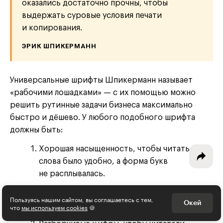
оказались достаточно прочны, чтобы
выдержать суровые условия печати
и копирования.
ЭРИК ШПИКЕРМАНН
Интересное - на почту!
Выберите тему рассылки
и получите 5 бесплатных курсов:
Универсальные шрифты Шпикерманн называет
«рабочими лошадками» — с их помощью можно
решить рутинные задачи бизнеса максимально
Дизайн
быстро и дёшево. У любого подобного шрифта
должны быть:
Программирование
Хорошая насыщенность, чтобы читать
Разработка игр
слова было удобно, а форма букв
Психология, общество
не расплывалась.
Жирное начертание, чтобы выделить
Менеджмент
Пользуясь нашим сайтом, вы соглашаетесь с тем,
Окей
важное.
что
мы используем cookies
🍪
Маркетинг