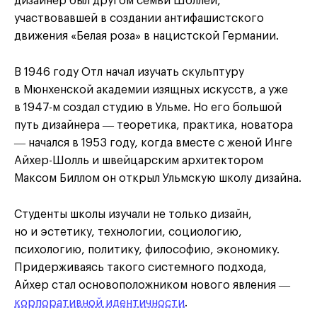
дизайнер был другом семьи Шоллей,
участвовавшей в создании антифашистского
движения «Белая роза» в нацистской Германии.
В 1946 году Отл начал изучать скульптуру
в Мюнхенской академии изящных искусств, а уже
в 1947-м создал студию в Ульме. Но его большой
путь дизайнера ― теоретика, практика, новатора
― начался в 1953 году, когда вместе с женой Инге
Айхер-Шолль и швейцарским архитектором
Максом Биллом он открыл Ульмскую школу дизайна.
Студенты школы изучали не только дизайн,
но и эстетику, технологии, социологию,
психологию, политику, философию, экономику.
Придерживаясь такого системного подхода,
Айхер стал основоположником нового явления ―
корпоративной идентичности
.