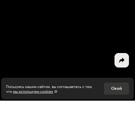
Выберите тему рассылки
и получите 5 бесплатных курсов:
Дизайн
Программирование
Разработка игр
Психология, общество
Менеджмент
Пользуясь нашим сайтом, вы соглашаетесь с тем,
Окей
что
мы используем cookies
🍪
Маркетинг
Электронная почта