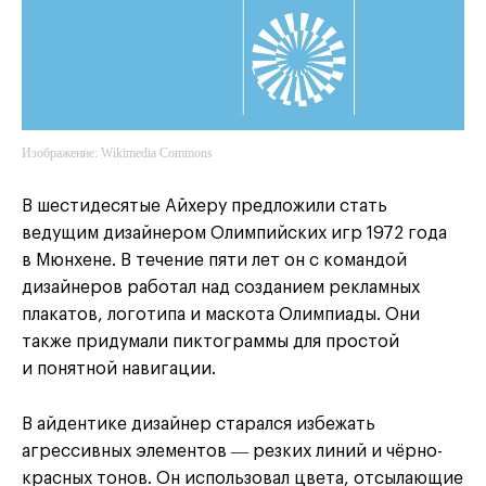
Изображение: Wikimedia Commons
San
San
Francisco Museum of Modern Art
Francisco Museum of Modern Art
В шестидесятые Айхеру предложили стать
ведущим дизайнером Олимпийских игр 1972 года
в Мюнхене. В течение пяти лет он с командой
дизайнеров работал над созданием рекламных
плакатов, логотипа и маскота Олимпиады. Они
также придумали пиктограммы для простой
и понятной навигации.
В айдентике дизайнер старался избежать
агрессивных элементов ― резких линий и чёрно-
красных тонов. Он использовал цвета, отсылающие