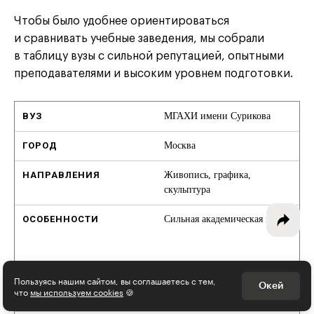
Чтобы было удобнее ориентироваться
и сравнивать учебные заведения, мы собрали
в таблицу вузы с сильной репутацией, опытными
Интересное - на почту!
преподавателями и высоким уровнем подготовки.
Выберите тему рассылки
и получите 5 бесплатных курсов:
МГАХИ имени Сурикова
Москва
Дизайн
Живопись, графика,
Программирование
скульптура
Разработка игр
Сильная академическая школа
Психология, общество
Академия имени Репина
Менеджмент
Пользуясь нашим сайтом, вы соглашаетесь с тем,
Окей
что
мы используем cookies
🍪
Санкт-Петербург
Маркетинг