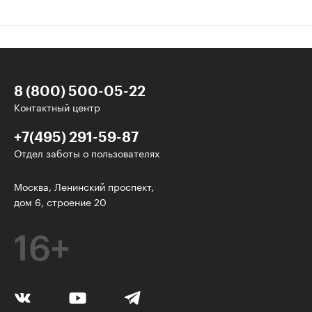
8 (800) 500-05-22
Контактный центр
+7(495) 291-59-87
Отдел заботы о пользователях
Интересное - на почту!
Москва, Ленинский проспект,
дом 6, строение 20
Выберите тему рассылки
и получите 5 бесплатных курсов:
16+
Дизайн
Программирование