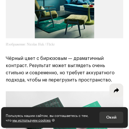
Интересное - на почту!
Выберите тему рассылки
Изображение: Nicolas Huk / Flickr
и получите 5 бесплатных курсов:
Чёрный цвет с бирюзовым — драматичный
Дизайн
контраст. Результат может выглядеть очень
стильно и современно, но требует аккуратного
Программирование
подхода, чтобы не перегрузить пространство.
Разработка игр
Психология, общество
Менеджмент
Пользуясь нашим сайтом, вы соглашаетесь с тем,
Окей
что
мы используем cookies
🍪
Маркетинг