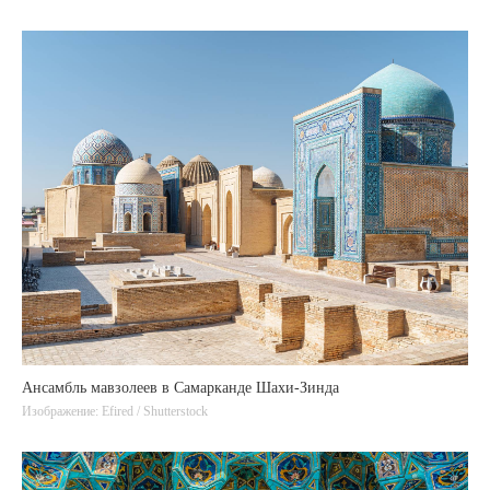
Ансамбль мавзолеев в Самарканде Шахи-Зинда
Изображение: Efired / Shutterstock