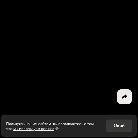
Интересное - на почту!
Выберите тему рассылки
и получите 5 бесплатных курсов:
Дизайн
Программирование
Разработка игр
Психология, общество
Менеджмент
Пользуясь нашим сайтом, вы соглашаетесь с тем,
Окей
что
мы используем cookies
🍪
Маркетинг