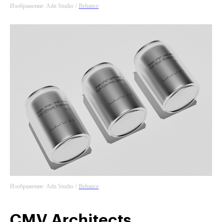
Изображение: Adn Studio
/
Behance
Изображение: Adn Studio
/
Behance
CMV Architects