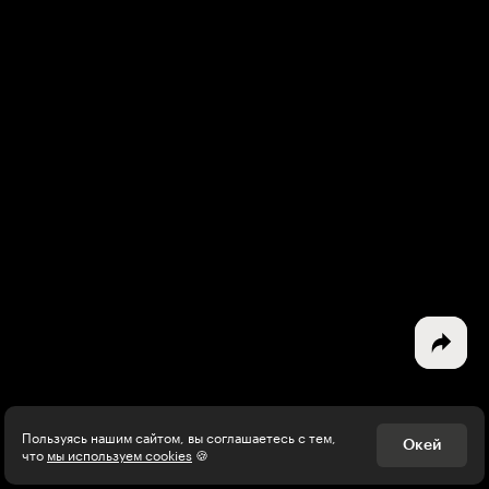
Интересное - на почту!
Выберите тему рассылки
и получите 5 бесплатных курсов:
Дизайн
Программирование
Разработка игр
Психология, общество
Менеджмент
Пользуясь нашим сайтом, вы соглашаетесь с тем,
Окей
что
мы используем cookies
🍪
Маркетинг