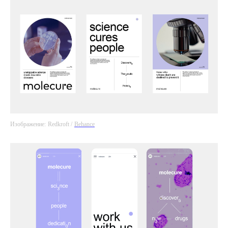
Изображение:
Redkroft /
Behance