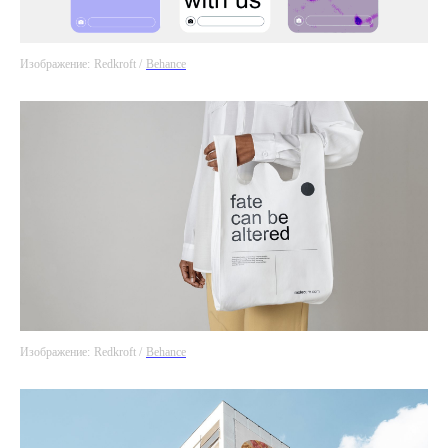
Изображение:
Redkroft /
Behance
Изображение:
Redkroft /
Behance