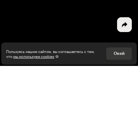
Программирование
Разработка игр
Психология, общество
Менеджмент
Пользуясь нашим сайтом, вы соглашаетесь с тем,
Окей
что
мы используем cookies
🍪
Маркетинг
Электронная почта
Подписаться
Я согласен на
обработку персональных данных
Нажимая на кнопку, я соглашаюсь с
правилами пользования
Платформой