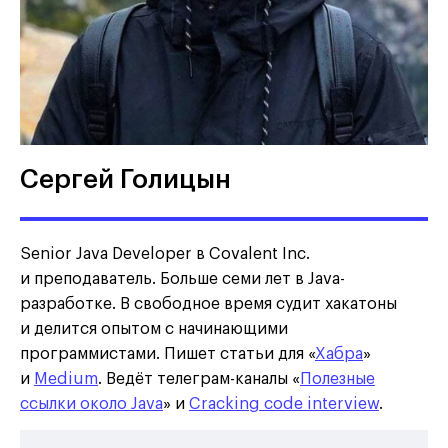
Сергей Голицын
Senior Java Developer в Covalent Inc.
и преподаватель. Больше семи лет в Java-
разработке. В свободное время судит хакатоны
и делится опытом с начинающими
программистами. Пишет статьи для «
Хабра
»
и
Medium
. Ведёт телеграм-каналы «
Полезные
ссылки около Java
» и
Cracking code interview
.