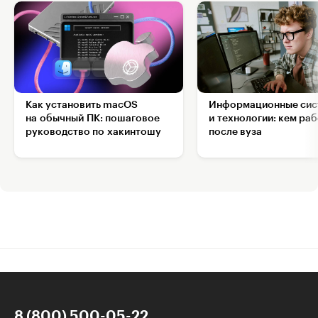
Как установить macOS
Информационные сис
на обычный ПК: пошаговое
и технологии: кем ра
руководство по хакинтошу
после вуза
8 (800) 500-05-22