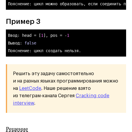
Пояснение: цикл можно образовать, если соединить пос
Пример 3
Ввод: 
head
 = [
1
], 
pos
 = -
1
Вывод: 
false
Решить эту задачу самостоятельно
и на разных языках программирования можно
на
LeetCode
. Наше решение взято
из телеграм-канала Сергея
Cracking code
interview
.
Решение