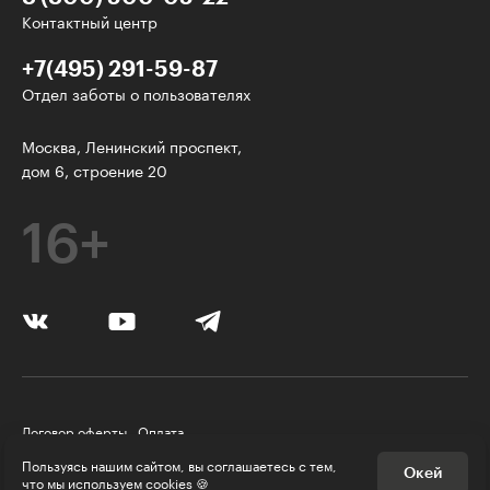
Контактный центр
+7(495) 291-59-87
Отдел заботы о пользователях
Интересное - на почту!
Москва, Ленинский проспект,
дом 6, строение 20
Выберите тему рассылки
и получите 5 бесплатных курсов:
16+
Дизайн
Программирование
Разработка игр
Психология, общество
Договор оферты
Оплата
Менеджмент
Правила пользования Платформой
Пользуясь нашим сайтом, вы соглашаетесь с тем,
Окей
Политика конфиденциальности
© Skillbox, 2026
что
мы используем cookies
🍪