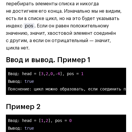
перебирать элементы списка и никогда
не достигнем его конца. Изначально мы не видим,
есть ли в списке цикл, но на это будет указывать
индекс
pos
. Если он равен положительному
значению, значит, хвостовой элемент соединён
с другим, а если он отрицательный — значит,
цикла нет.
Ввод и вывод. Пример 1
Ввод: 
head
 = [
3
,
2
,
0
,-
4
], 
pos
 = 
1
Вывод: 
true
Пояснение: цикл можно образовать, если соединить пос
Пример 2
Ввод: 
head
 = [
1
,
2
], 
pos
 = 
0
Вывод: 
true