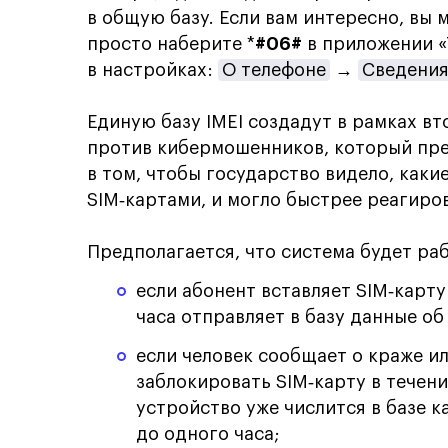
в общую базу. Если вам интересно, вы
просто наберите *
#06#
в приложении «
в настройках:
О телефоне
→
Сведения
Единую базу IMEI создадут в рамках вт
против кибермошенников, который пр
в том, чтобы государство видело, каки
SIM‑картами, и могло быстрее реагиро
Предполагается, что система будет р
если абонент вставляет SIM‑карту
часа отправляет в базу данные об
если человек сообщает о краже и
заблокировать SIM‑карту в течени
устройство уже числится в базе 
до одного часа;