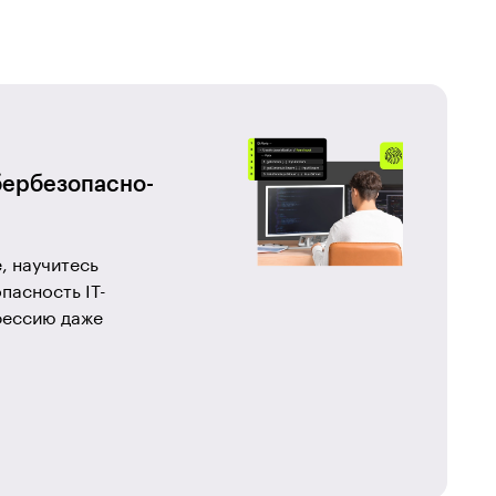
ербезопас­но­
, научитесь
пасность IT-
фессию даже