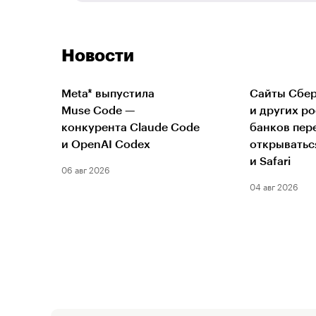
Новости
Meta* выпустила
Сайты Сбер
Muse Code —
и других р
конкурента Claude Code
банков пер
и OpenAI Codex
открыватьс
и Safari
06 авг 2026
04 авг 2026