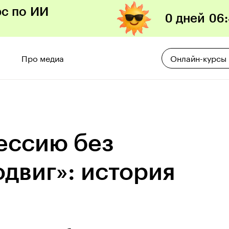
рс по ИИ
0 дней
06
:
Про медиа
Онлайн-курсы
ессию без
двиг»: история