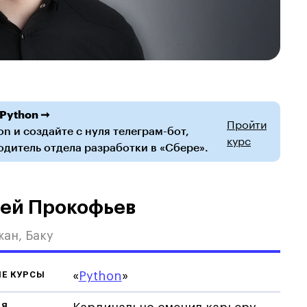
 Python ➞
Пройти
n и создайте с нуля телеграм-бот,
курс
одитель отдела разработки в «Сбере».
ей Прокофьев
ан, Баку
Е КУРСЫ
«
Python
»
ИЯ