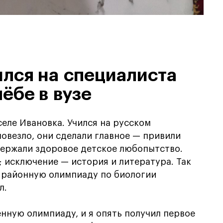
ился на специалиста
чёбе в вузе
селе Ивановка. Учился на русском
повезло, они сделали главное — привили
держали здоровое детское любопытство.
; исключение — история и литература. Так
а районную олимпиаду по биологии
л.
нную олимпиаду, и я опять получил первое