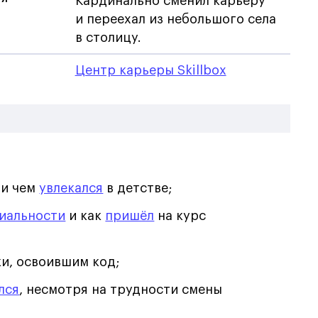
Кардинально сменил карьеру
и переехал из небольшого села
в столицу.
Центр карьеры Skillbox
 и чем
увлекался
в детстве;
циальности
и как
пришёл
на курс
и, освоившим код;
лся
, несмотря на трудности смены