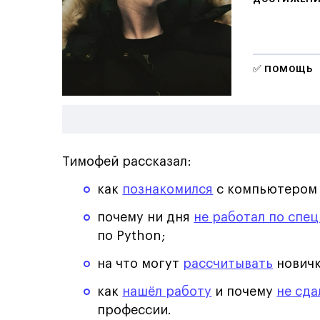
✅
ПОМОЩЬ
Тимофей рассказал:
как
познакомился
с компьютером
почему ни дня
не работал по спе
по Python;
на что могут
рассчитывать
новичк
как
нашёл работу
и почему
не сда
профессии.