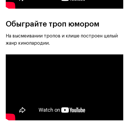
Обыграйте троп юмором
На высмеивании тропов и клише построен целый
жанр кинопародии.