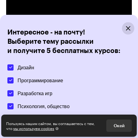
Интересное - на почту!
Выберите тему рассылки
и получите 5 бесплатных курсов:
Дизайн
Программирование
Разработка игр
Психология, общество
Менеджмент
Курс
Пользуясь нашим сайтом, вы соглашаетесь с тем,
Окей
что
мы используем cookies
🍪
Профессия Сценарист
Маркетинг