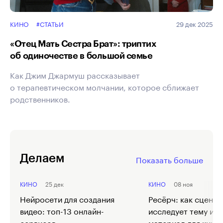
КИНО
#СТАТЬИ
29 дек 2025
«Отец Мать Сестра Брат»: триптих
об одиночестве в большой семье
Как Джим Джармуш рассказывает
о терапевтическом молчании, которое сближает
родственников.
Делаем
Показать больше
КИНО
25 дек
КИНО
08 ноя
Нейросети для создания
Ресёрч: как сценар
видео: топ-13 онлайн-
исследует тему и 
сервисов
материал для кино