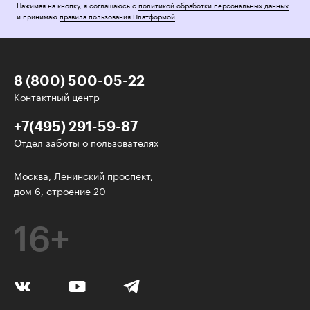
Нажимая на кнопку, я соглашаюсь с
политикой обработки персональных данных
и принимаю
правила пользования Платформой
8 (800) 500-05-22
Контактный центр
+7(495) 291-59-87
Отдел заботы о пользователях
У нас есть классные рассылки!
Москва, Ленинский проспект,
дом 6, строение 20
Электронная почта
16+
Подписаться
Я согласен на
обработку персональных данных