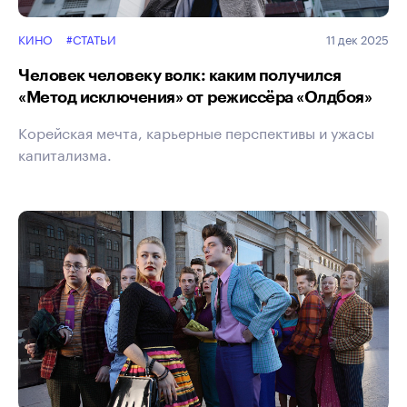
КИНО
#СТАТЬИ
11 дек 2025
Человек человеку волк: каким получился
«Метод исключения» от режиссёра «Олдбоя»
Корейская мечта, карьерные перспективы и ужасы
капитализма.