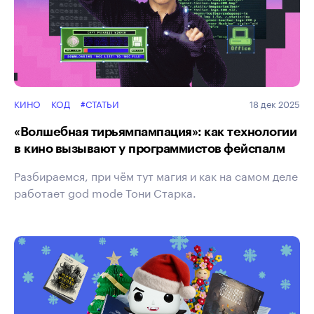
КИНО
КОД
#СТАТЬИ
18 дек 2025
«Волшебная тирьямпампация»: как технологии
в кино вызывают у программистов фейспалм
Разбираемся, при чём тут магия и как на самом деле
работает god mode Тони Старка.