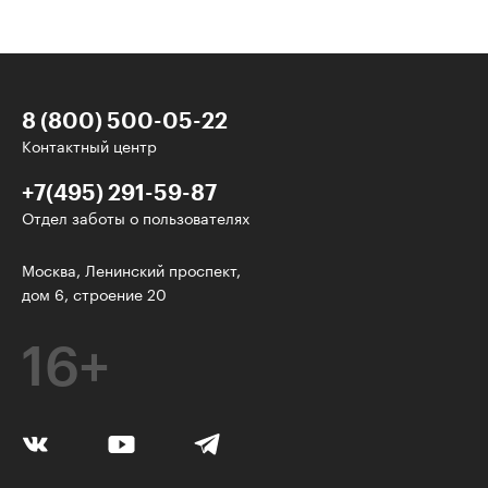
8 (800) 500-05-22
Контактный центр
+7(495) 291-59-87
Отдел заботы о пользователях
У нас есть классные рассылки!
Москва, Ленинский проспект,
дом 6, строение 20
Электронная почта
16+
Подписаться
Я согласен на
обработку персональных данных