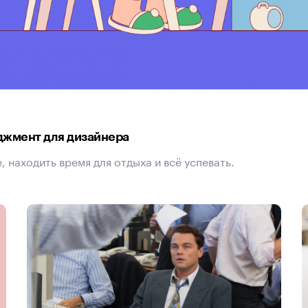
джмент для дизайнера
 находить время для отдыха и всё успевать.