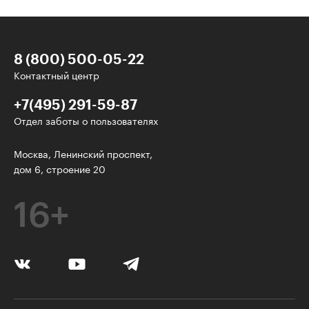
8 (800) 500-05-22
Контактный центр
+7(495) 291-59-87
Отдел заботы о пользователях
У нас есть классные рассылки!
Москва, Ленинский проспект,
дом 6, строение 20
Электронная почта
16+
Подписаться
Я согласен на
обработку персональных данных
Нажимая на кнопку, я соглашаюсь с
правилами пользования