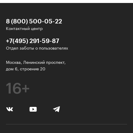
8 (800) 500-05-22
Контактный центр
+7(495) 291-59-87
Отдел заботы о пользователях
У нас есть классные рассылки!
Москва, Ленинский проспект,
дом 6, строение 20
Электронная почта
16+
Подписаться
Я согласен на
обработку персональных данных
Нажимая на кнопку, я соглашаюсь с
правилами пользования