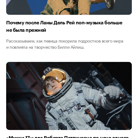
Почему после Ланы Дель Рей поп-музыка больше
не была прежней
Рассказываем, как певица покорила подростков всего мира
и повлияла на творчество Билли Айлиш.
«Микки 17»: два Роберта Паттинсона по цене одного