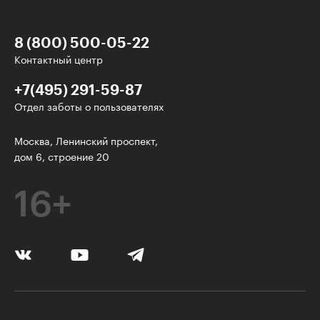
8 (800) 500-05-22
Контактный центр
+7(495) 291-59-87
Отдел заботы о пользователях
У нас есть классные рассылки!
Москва, Ленинский проспект,
дом 6, строение 20
Электронная почта
16+
Подписаться
Я согласен на
обработку персональных данных
Нажимая на кнопку, я соглашаюсь с
правилами пользования
Платформой