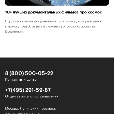
10+ лучших документальных фильмов про космос
Подборка крутых документалок про космос, которые удивят
и помогут разобраться в сложных вопросах устройства
Вселенной.
8 (800) 500-05-22
Контактный центр
+7(495) 291-59-87
Отдел заботы о пользователях
У нас есть классные рассылки!
Москва, Ленинский проспект,
дом 6, строение 20