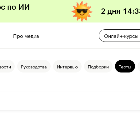
рс по ИИ
2 дня
14
:
3
Про медиа
Онлайн-курсы
вости
Руководства
Интервью
Подборки
Тесты