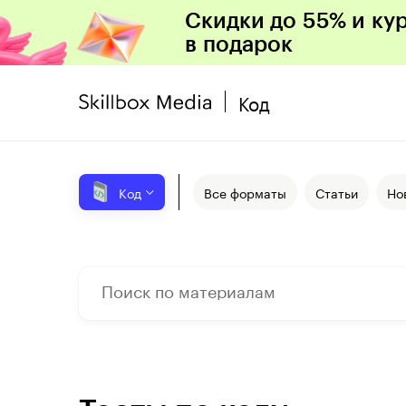
Скидки до 55% и ку
в подарок
Код
Код
Все форматы
Статьи
Но