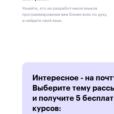
Узнайте, кто из разработчиков языков
программирования вам ближе всех по духу,
и найдите свой язык.
Интересное - на почт
Выберите тему расс
и получите 5 беспла
курсов: