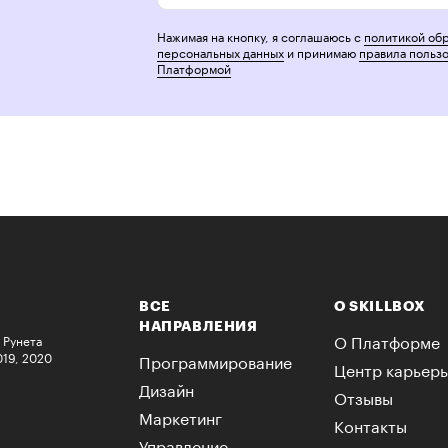
Нажимая на кнопку, я соглашаюсь с
политикой об
персональных данных
и принимаю
правила польз
Платформой
ВСЕ
О SKILLBOX
НАПРАВЛЕНИЯ
О Платформе
 Рунета
019, 2020
Программирование
Центр карьер
Дизайн
Отзывы
Маркетинг
Контакты
Управление