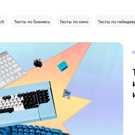
ch
Тесты по бизнесу
Тесты по кино
Тесты по геймдев
К