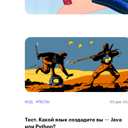
КОД
#ТЕСТЫ
03 дек 20
Тест. Какой язык создадите вы — Java
или Python?