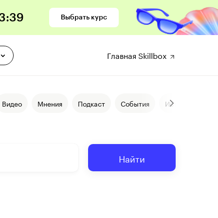
3
:
38
Выбрать курс
Главная Skillbox
Видео
Мнения
Подкаст
События
Истории
Ба
Найти