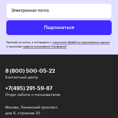
Электронная почта
Подписаться
Нажимая на кнопку, я соглашаюсь с
политикой обработки персональных данных
и принимаю
правила пользования Платформой
8 (800) 500-05-22
Контактный центр
+7(495) 291-59-87
Отдел заботы о пользователях
У нас есть классные рассылки!
Москва, Ленинский проспект,
дом 6, строение 20