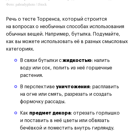
Фото: pabradyphoto / iStock
Речь о тесте Торренса, который строится
на вопросах о необычных способах использования
обычных вещей. Например, бутылка. Подумайте,
как вы можете использовать её в разных смысловых
категориях.
В связи бутылки с
жидкостью
: налить
воду или сок, полить из неё горшечные
растения.
В перспективе
уничтожения
: расплавить
на огне или смять, разрезать и создать
формочку рассады.
Как
предмет декора
: отрезать горлышко
и поставить в неё цветы или обвязать
бечёвкой и поместить внутрь гирлянду.