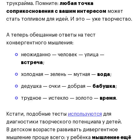
трукрайма. Помните:
любая точка
соприкосновения с вашим интересом
может
стать топливом для идей. И это — уже творчество.
А теперь обещанные ответы на тест
конвергентного мышления:
неожиданно — человек — улица —
встреча
;
холодная — зелень — мутная —
вода
;
дедушка — очки — добрая —
бабушка
;
трудное — истекло — золото —
время
.
Кстати, подобные тесты
используются
для
диагностики творческого потенциала у детей.
В детском возрасте развивать дивергентное
мышление проще всего: у ребёнка
мышление ещё