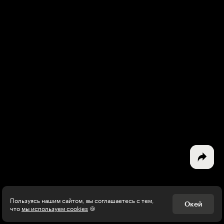
Интересное - на почту!
Выберите тему рассылки
и получите 5 бесплатных курсов:
Дизайн
Программирование
Разработка игр
Психология, общество
Менеджмент
Пользуясь нашим сайтом, вы соглашаетесь с тем,
Окей
что
мы используем cookies
🍪
Маркетинг