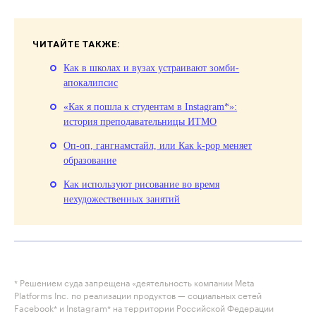
ЧИТАЙТЕ ТАКЖЕ:
Как в школах и вузах устраивают зомби-
апокалипсис
«Как я пошла к студентам в Instagram*»:
история преподавательницы ИТМО
Оп-оп, гангнамстайл, или Как k-pop меняет
образование
Как используют рисование во время
нехудожественных занятий
* Решением суда запрещена «деятельность компании Meta
Platforms Inc. по реализации продуктов — социальных сетей
Facebook* и Instagram* на территории Российской Федерации