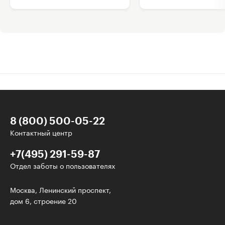
8 (800) 500-05-22
Контактный центр
+7(495) 291-59-87
Отдел заботы о пользователях
Интересное - на почту!
Москва, Ленинский проспект,
дом 6, строение 20
Выберите тему рассылки
и получите 5 бесплатных курсов: