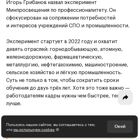
Игорь Грибанов назвал эксперимент
Минпросвещения по профессионалитету. Он
сфокусирован на сопряжении потребностей
и интересов учреждений СПО и промышленности.
Интересное - на почту!
Выберите тему рассылки
Эксперимент стартует в 2022 году и охватит
и получите 5 бесплатных курсов:
девять отраслей: горнодобывающую, атомную,
железнодорожную, фармацевтическую,
металлургию, нефтегазохимию, машиностроение,
Дизайн
сельское хозяйство и лёгкую промышленность.
Суть не только в том, чтобы сократить сроки
Программирование
обучения до двух-трёх лет. Хотя это тоже важно —
Разработка игр
работодателям кадры нужны чем быстрее, тем
лучше.
Психология, общество
Менеджмент
Пользуясь нашим сайтом, вы соглашаетесь с тем,
Ключевое в профессионалитете, по словам
Окей
что
мы используем cookies
🍪
Маркетинг
Грибанова, — переход от ФГОС к гибкому