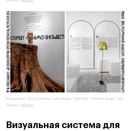
Zaharova /
Behance
Изображение: Dasha Gavrilova / mila silenina / Yana Etkin / Holystick design / Julia
Zaharova /
Behance
Визуальная система для