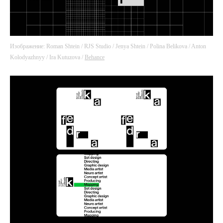
Изображение: Roman Shtein / RJS Studio / Jenya Shtein / Polina Belikova / Anton
Kolodyazhnyy / Ira Kutuzova /
Behance