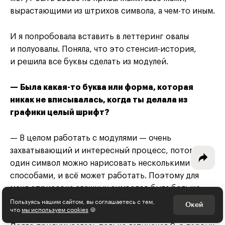
вырастающими из штрихов символа, а чем-то иным.
И я попробовала вставить в леттеринг овалы
и полуовалы. Поняла, что это стенсил-история,
Интересное - на почту!
и решила все буквы сделать из модулей.
Выберите тему рассылки
и получите 5 бесплатных курсов:
— Была какая-то буква или форма, которая
никак не вписывалась, когда ты делала из
Дизайн
графики целый шрифт?
Программирование
— В целом работать с модулями — очень
захватывающий и интересный процесс, потому что
Разработка игр
один символ можно нарисовать несколькими
Психология, общество
способами, и всё может работать. Поэтому для
меня отрисовка сложных символов была больше
Менеджмент
Пользуясь нашим сайтом, вы соглашаетесь с тем,
игрой: а как можно собрать его из того, что имею.
Окей
что
мы используем cookies
🍪
Маркетинг