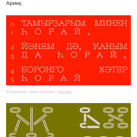
Арину.
Изображение: Арина Шокарева /
type.today