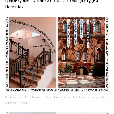
Графику для выставки создала команда студии
Holystick.
Изображение: Dasha Gavrilova / mila silenina / Yana Etkin / Holystick design / Julia
Zaharova /
Behance