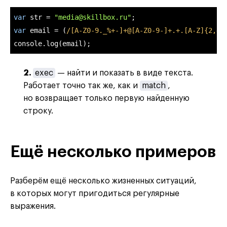
var
 str = 
"media@skillbox.ru"
var
 email = (
/[A-Z0-9._%+-]+@[A-Z0-9-]+.+.[A-Z]{2,4}
console
.log(email);
2.
exec
— найти и показать в виде текста.
Работает точно так же, как и
match
,
но возвращает только первую найденную
строку.
Ещё несколько примеров
Разберём ещё несколько жизненных ситуаций,
в которых могут пригодиться регулярные
выражения.