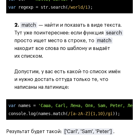
var
 regexp = str.search(
/world/i
);
2.
match
— найти и показать в виде текста.
Тут уже поинтереснее: если функция
search
просто ищет место в строке, то
match
находит все слова по шаблону и выдаёт
их списком.
Допустим, у вас есть какой-то список имён
и нужно достать оттуда только те, что
написаны на латинице:
var
 names = 
'Саша, Carl, Лена, Оля, Sam, Peter, Лев'
console
.log(names.match(
/[a-zA-Z]{1,10}/gi
));
Результат будет такой:
['Carl', 'Sam', 'Peter']
.