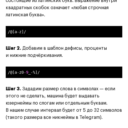
состоящие из латинских букв. Выражение внутри
квадратных скобок означает «любая строчная
латинская буква».
/@[a-z]/ 
Шаг 2.
Добавим в шаблон дефисы, проценты
и нижние подчёркивания.
/@[a-z0
-9
_-%]/
Шаг 3.
Зададим размер слова в символах — если
этого не сделать, машина будет выдавать
юзернеймы по слогам или отдельным буквам.
В нашем случае интервал будет от 5 до 32 символов
(такого размера все никнеймы в Telegram).