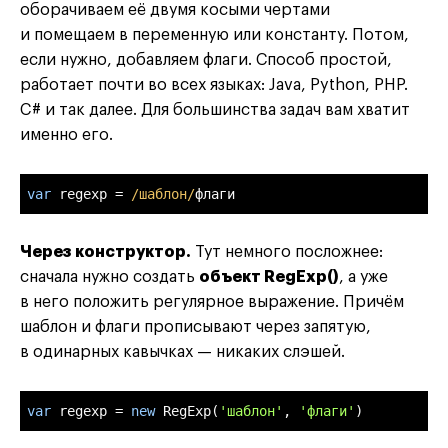
оборачиваем её двумя косыми чертами
и помещаем в переменную или константу. Потом,
если нужно, добавляем флаги. Способ простой,
работает почти во всех языках: Java, Python, PHP.
C# и так далее. Для большинства задач вам хватит
именно его.
var
 regexp = 
/шаблон/
флаги
Через конструктор.
Тут немного посложнее:
сначала нужно создать
объект RegExp()
, а уже
в него положить регулярное выражение. Причём
шаблон и флаги прописывают через запятую,
в одинарных кавычках — никаких слэшей.
var
 regexp = 
new
RegExp
(
'шаблон'
, 
'флаги'
)