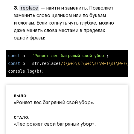
3.
replace
— найти и заменить. Позволяет
заменить слово целиком или по буквам
и слогам. Если копнуть чуть глубже, можно
даже менять слова местами в пределах
одной фразы:
const
 a = 
'Роняет лес багряный свой убор'
const
 b = str.replace(
/(\W+)\s(\W+)\s(\W+)\s(\W+)\s(
console
.log(b);
БЫЛО:
«Роняет лес багряный свой убор».
СТАЛО:
«Лес роняет свой багряный убор».