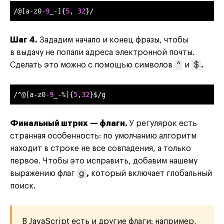
/@[a-z0
-9
_-]{
5
, 
32
}/
Шаг 4.
Зададим начало и конец фразы, чтобы
в выдачу не попали адреса электронной почты.
Сделать это можно с помощью символов
^
и
$
.
/^@[a-z0
-9
_-%]{
5
,
32
}$/g
Финальный штрих — флаги.
У регулярок есть
странная особенность: по умолчанию алгоритм
находит в строке не все совпадения, а только
первое. Чтобы это исправить, добавим нашему
выражению флаг
g
,
который включает глобальный
поиск.
В JavaScript есть и другие флаги: например,