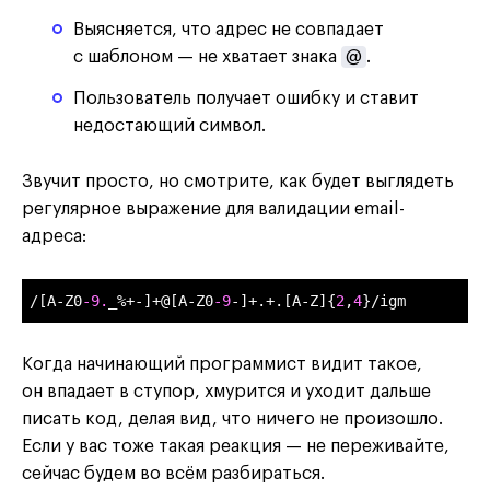
Выясняется, что адрес не совпадает
с шаблоном — не хватает знака
@
.
Пользователь получает ошибку и ставит
недостающий символ.
Звучит просто, но смотрите, как будет выглядеть
регулярное выражение для валидации email-
адреса:
/[A-Z0
-9.
_%+-]+@[A-Z0
-9
-]+.+.[A-Z]{
2
,
4
}/igm
Когда начинающий программист видит такое,
он впадает в ступор, хмурится и уходит дальше
писать код, делая вид, что ничего не произошло.
Если у вас тоже такая реакция — не переживайте,
сейчас будем во всём разбираться.