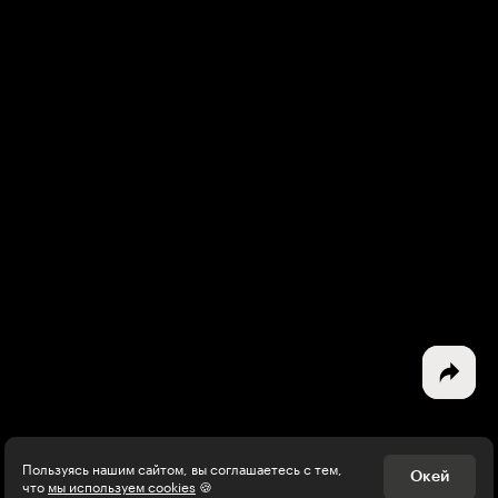
Интересное - на почту!
Выберите тему рассылки
и получите 5 бесплатных курсов:
Дизайн
Программирование
Разработка игр
Психология, общество
Менеджмент
Пользуясь нашим сайтом, вы соглашаетесь с тем,
Окей
что
мы используем cookies
🍪