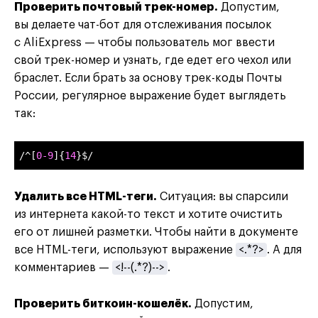
Проверить почтовый трек-номер.
Допустим,
вы делаете чат-бот для отслеживания посылок
с AliExpress — чтобы пользователь мог ввести
свой трек-номер и узнать, где едет его чехол или
браслет. Если брать за основу трек-коды Почты
России, регулярное выражение будет выглядеть
так:
/^[
0
-9
]{
14
}$/
Удалить все HTML-теги.
Ситуация: вы спарсили
из интернета какой-то текст и хотите очистить
его от лишней разметки. Чтобы найти в документе
все HTML-теги, используют выражение
<.*?>
. А для
комментариев —
<!--(.*?)-->
.
Проверить биткоин-кошелёк.
Допустим,