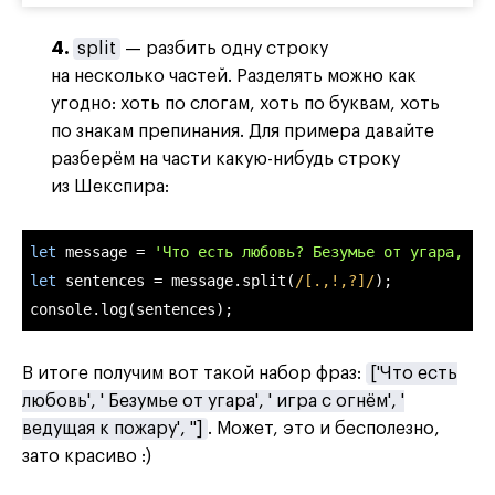
4.
split
— разбить одну строку
на несколько частей. Разделять можно как
угодно: хоть по слогам, хоть по буквам, хоть
по знакам препинания. Для примера давайте
разберём на части какую-нибудь строку
из Шекспира:
let
 message = 
'Что есть любовь? Безумье от угара, иг
let
 sentences = message.split(
/[.,!,?]/
console
.log(sentences);
В итоге получим вот такой набор фраз:
['Что есть
любовь', ' Безумье от угара', ' игра с огнём', '
ведущая к пожару', '']
. Может, это и бесполезно,
зато красиво :)