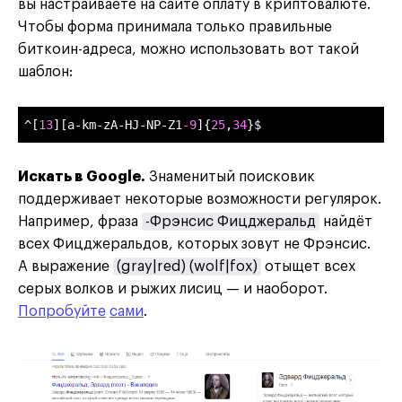
вы настраиваете на сайте оплату в криптовалюте.
Чтобы форма принимала только правильные
биткоин-адреса, можно использовать вот такой
шаблон:
^[
13
][a-km-zA-HJ-NP-Z1
-9
]{
25
,
34
}$
Искать в Google.
Знаменитый поисковик
поддерживает некоторые возможности регулярок.
Например, фраза
-Фрэнсис Фицджеральд
найдёт
всех Фицджеральдов, которых зовут не Фрэнсис.
А выражение
(gray|red) (wolf|fox)
отыщет всех
серых волков и рыжих лисиц — и наоборот.
Попробуйте
сами
.