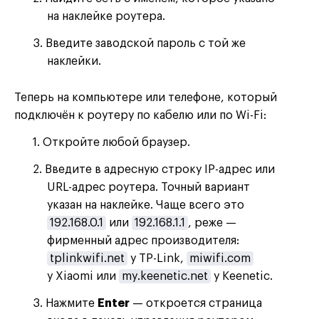
на наклейке роутера.
3. Введите заводской пароль с той же
наклейки.
Теперь на компьютере или телефоне, который
подключён к роутеру по кабелю или по Wi-Fi:
1. Откройте любой браузер.
2. Введите в адресную строку IP-адрес или
URL-адрес роутера. Точный вариант
указан на наклейке. Чаще всего это
192.168.0.1
или
192.168.1.1
, реже —
фирменный адрес производителя:
tplinkwifi.net
у TP-Link,
miwifi.com
у Xiaomi или
my.keenetic.net
у Keenetic.
3. Нажмите
Enter
— откроется страница