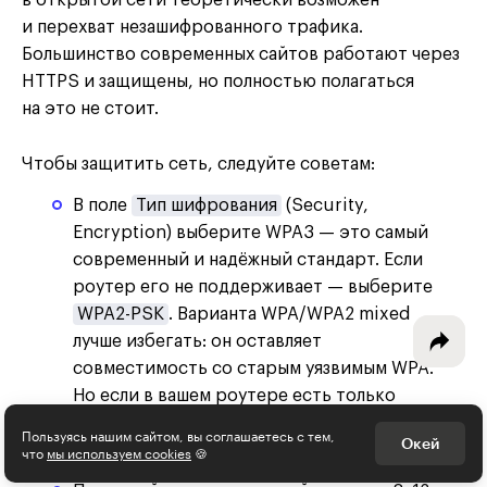
и перехват незашифрованного трафика.
Большинство современных сайтов работают через
HTTPS и защищены, но полностью полагаться
Интересное - на почту!
на это не стоит.
Выберите тему рассылки
Чтобы защитить сеть, следуйте советам:
и получите 5 бесплатных курсов:
В поле
Тип шифрования
(Security,
Encryption) выберите WPA3 — это самый
Дизайн
современный и надёжный стандарт. Если
Программирование
роутер его не поддерживает — выберите
WPA2-PSK
. Варианта WPA/WPA2 mixed
Разработка игр
лучше избегать: он оставляет
совместимость со старым уязвимым WPA.
Психология, общество
Но если в вашем роутере есть только
Менеджмент
он — это всё равно лучше, чем открытая
Пользуясь нашим сайтом, вы соглашаетесь с тем,
Окей
сеть.
что
мы используем cookies
🍪
Маркетинг