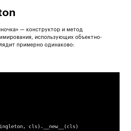
ton
иночка» — конструктор и метод
раммирования, использующих объектно-
лядит примерно одинаково:
ingleton, cls).__new__(cls)
