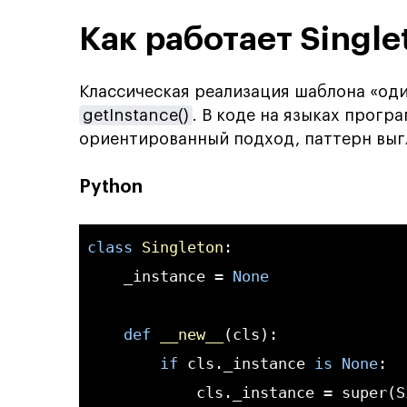
Как работает Single
Классическая реализация шаблона «од
getInstance()
. В коде на языках прог
ориентированный подход, паттерн выг
Python
class
Singleton
:
    _instance = 
None
def
__new__
(cls)
:
if
 cls._instance 
is
None
:

            cls._instance = super(S