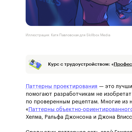
Иллюстрация: Катя Павловская для Skillbox Media
Курс с трудоустройством: «
Профес
Паттерны проектирования
— это лучши
помогают разработчикам не изобретат
по проверенным рецептам. Многие из н
«
Паттерны объектно-ориентированног
Хелма, Ральфа Джонсона и Джона Влисс