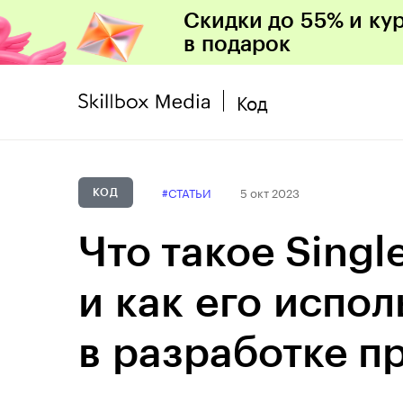
Скидки до 55% и ку
в подарок
Код
#СТАТЬИ
5 окт 2023
КОД
Что такое Singl
и как его испол
в разработке п