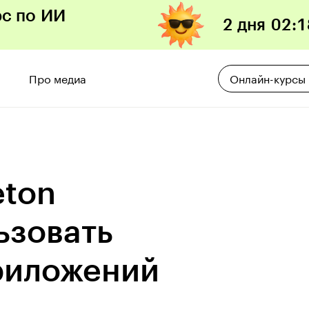
рс по ИИ
2 дня
02
:
1
Про медиа
Онлайн-курсы
eton
ьзовать
риложений