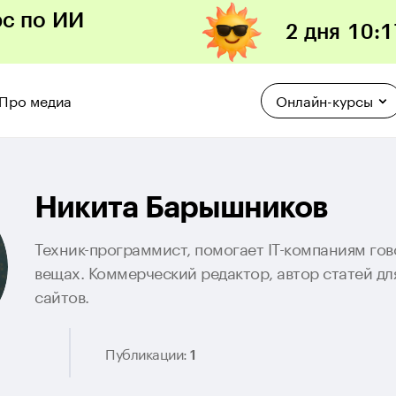
рс по ИИ
2 дня
10
:
1
Про медиа
Онлайн-курсы
Никита Барышников
Техник-программист, помогает IT-компаниям го
вещах. Коммерческий редактор, автор статей дл
сайтов.
Публикации:
1